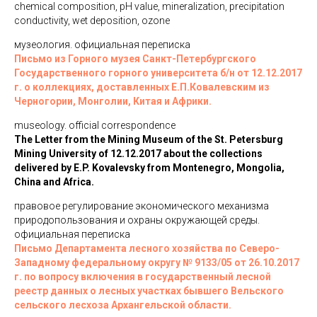
chemical composition, pH value, mineralization, precipitation
conductivity, wet deposition, ozone
музеология. официальная переписка
Письмо из
Горного музея Санкт-Петербургского
Государственного горного университета б/н от 12.12.2017
г. о коллекциях, доставленных Е.П.Ковалевским из
Черногории, Монголии, Китая и Африки.
museology. official correspondence
The Letter from the Mining
Museum of the St. Petersburg
Mining University of 12.12.2017 about the collections
delivered by E.P. Kovalevsky from Montenegro, Mongolia,
China and Africa.
правовое регулирование экономического механизма
природопользования и охраны окружающей среды.
официальная переписка
Письмо Департамента лесного хозяйства по Северо-
Западному федеральному округу № 9133/05 от 26.10.2017
г. по вопросу включения в государственный лесной
реестр данных о лесных участках бывшего Вельского
сельского лесхоза Архангельской области.