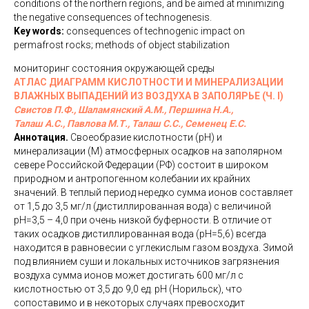
conditions of the northern regions, and be aimed at minimizing
the negative consequences of technogenesis.
Key words:
consequences of technogenic impact on
permafrost rocks; methods of object stabilization
мониторинг состояния окружающей среды
АТЛАС ДИАГРАММ КИСЛОТНОСТИ И МИНЕРАЛИЗАЦИИ
ВЛАЖНЫХ ВЫПАДЕНИЙ ИЗ ВОЗДУХА В ЗАПОЛЯРЬЕ (Ч.
I
)
Свистов П.Ф., Шаламянский А.М., Першина Н.А.,
Талаш А.С., Павлова М.Т., Талаш С.С., Семенец Е.С.
Аннотация.
Своеобразие кислотности (рН) и
минерализации (М) атмосферных осадков на заполярном
севере Российской Федерации (РФ) состоит в широком
природном и антропогенном колебании их крайних
значений. В теплый период нередко сумма ионов составляет
от 1,5 до 3,5 мг/л (дистиллированная вода) с величиной
рН=3,5 – 4,0 при очень низкой буферности. В отличие от
таких осадков дистиллированная вода (рН=5,6) всегда
находится в равновесии с углекислым газом воздуха. Зимой
под влиянием суши и локальных источников загрязнения
воздуха сумма ионов может достигать 600 мг/л с
кислотностью от 3,5 до 9,0 ед. рН (Норильск), что
сопоставимо и в некоторых случаях превосходит