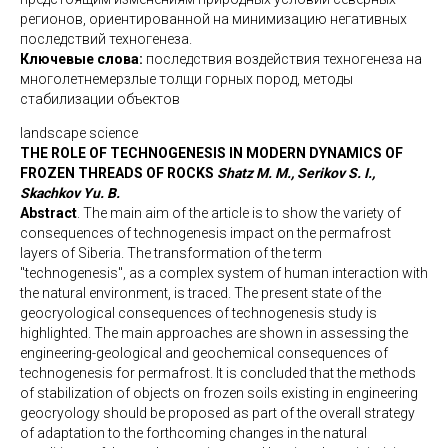
регионов, ориентированной на минимизацию негативных
последствий техногенеза.
Ключевые слова:
последствия воздействия техногенеза на
многолетнемерзлые толщи горных пород, методы
стабилизации объектов
landscape science
THE ROLE OF TECHNOGENESIS IN MODERN DYNAMICS OF
FROZEN THREADS OF ROCKS
Shatz M. M., Serikov S. I.,
Skachkov Yu. B.
Abstract
. The main aim of the article is to show the variety of
consequences of technogenesis impact on the permafrost
layers of Siberia. The transformation of the term
"technogenesis", as a complex system of human interaction with
the natural environment, is traced. The present state of the
geocryological consequences of technogenesis study is
highlighted. The main approaches are shown in assessing the
engineering-geological and geochemical consequences of
technogenesis for permafrost. It is concluded that the methods
of stabilization of objects on frozen soils existing in engineering
geocryology should be proposed as part of the overall strategy
of adaptation to the forthcoming changes in the natural