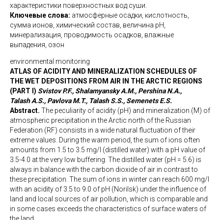
характеристики поверхностных вод суши.
Ключевые слова:
атмосферные осадки, кислотность,
сумма ионов, химический состав, величина рН,
минерализация, проводимость осадков, влажные
выпадения, озон
environmental monitoring
ATLAS OF ACIDITY AND MINERALIZATION SCHEDULES OF
THE WET DEPOSITIONS FROM AIR IN THE ARCTIC REGIONS
(PART I)
Svistov P.F., Shalamyansky A.M., Pershina N.A.,
Talash A.S., Pavlova M.T., Talash S.S., Semenets E.S.
Abstract.
The peculiarity of acidity (pH) and mineralization (M) of
atmospheric precipitation in the Arctic north of the Russian
Federation (RF) consists in a wide natural fluctuation of their
extreme values. During the warm period, the sum of ions often
amounts from 1.5 to 3.5 mg/l (distilled water) with a pH value of
3.5-4.0 at the very low buffering. The distilled water (pH = 5.6) is
always in balance with the carbon dioxide of air in contrast to
these precipitation. The sum of ions in winter can reach 600 mg/l
with an acidity of 3.5 to 9.0 of pH (Norilsk) under the influence of
land and local sources of air pollution, which is comparable and
in some cases exceeds the characteristics of surface waters of
the land.