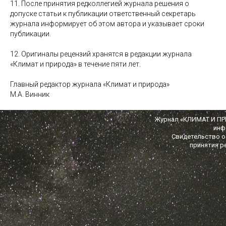
11. После принятия редколлегией журнала решения о
допуске статьи к публикации ответственный секретарь
журнала информирует об этом автора и указывает сроки
публикации.
12. Оригиналы рецензий хранятся в редакции журнала
«Климат и природа» в течение пяти лет.
Главный редактор журнала «Климат и природа»
М.А. Винник
Журнал «КЛИМАТ И ПРИ
инф
Свидетельство о 
принятия р