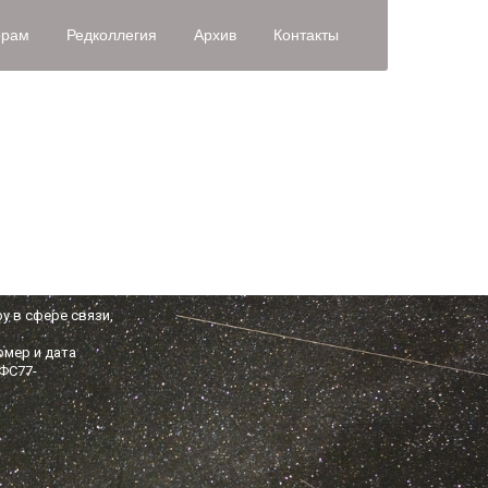
орам
Редколлегия
Архив
Контакты
у в сфере связи,
омер и дата
 ФС77-