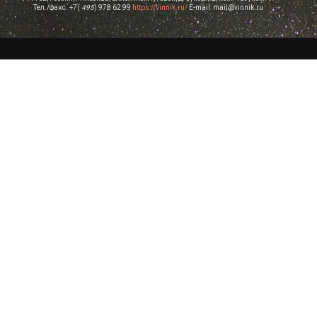
Тел./факс. +7(
495
) 978 62 99
https://vinnik.ru/
E-mail: mail@vinnik.ru