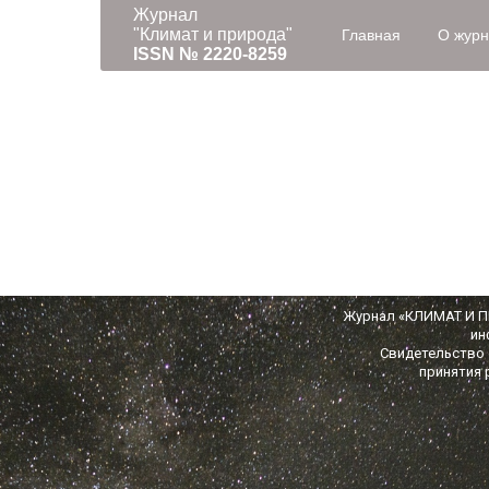
Журнал
"Климат и природа"
Главная
О жур
ISSN № 2220-8259
Журнал «КЛИМАТ И ПР
ин
Свидетельство о
принятия 