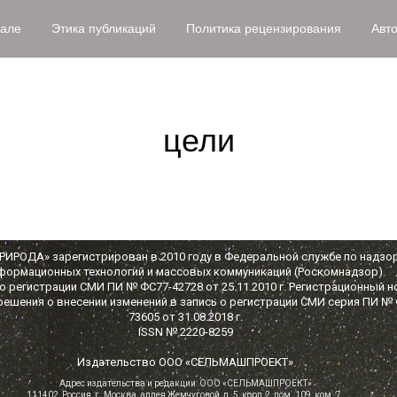
нале
Этика публикаций
Политика рецензирования
Авт
цели
ИРОДА» зарегистрирован в 2010 году в Федеральной службе по надзор
формационных технологий и массовых коммуникаций (Роскомнадзор).
 регистрации СМИ ПИ № ФС77-42728 от 25.11.2010 г. Регистрационный н
решения о внесении изменений в запись о регистрации СМИ серия ПИ №
73605 от 31.08.2018 г.
ISSN № 2220-8259
Издательство ООО «СЕЛЬМАШПРОЕКТ»
Адрес издательства и редакции: ООО «СЕЛЬМАШПРОЕКТ»
111402, Россия, г. Москва, аллея Жемчуговой, д. 5, корп.2, пом. 109, ком. 7.