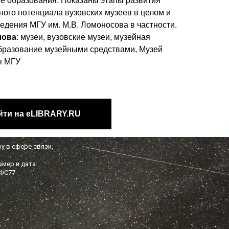
е образования. Показаны этапы развития
ного потенциала вузовских музеев в целом и
ведения
МГУ им. М.В. Ломоносова в частности.
лова
: музеи, вузовские музеи, музейная
образование музейными средствами, Музей
я МГУ
йти на eLIBRARY.RU
у в сфере связи,
омер и дата
 ФС77-