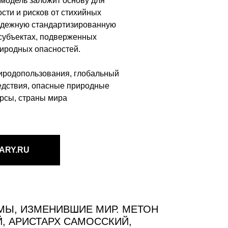
 модель заложит основу для
сти и рисков от стихийных
адежную стандартизированную
субъектах, подверженных
иродных опасностей.
иродопользования, глобальный
бедствия, опасные природные
рсы, страны мира
RARY.RU
Ы, ИЗМЕНИВШИЕ МИР. МЕТОН
, АРИСТАРХ САМОССКИЙ,