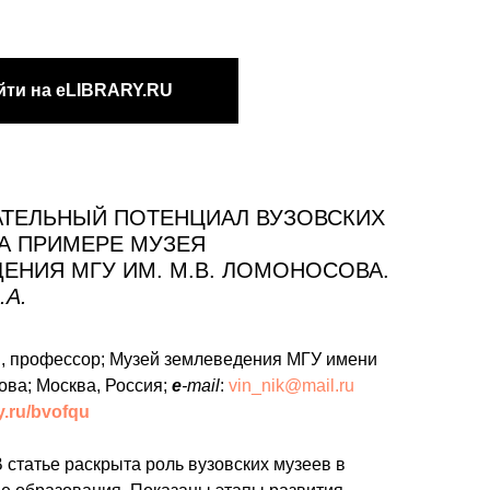
йти на eLIBRARY.RU
АТЕЛЬНЫЙ ПОТЕНЦИАЛ ВУЗОВСКИХ
А ПРИМЕРЕ МУЗЕЯ
ЕНИЯ МГУ ИМ. М.В. ЛОМОНОСОВА.
.А.
.с., профессор; Музей землеведения МГУ имени
ова; Москва, Россия;
e
-mail
:
vin_nik@mail.ru
ry.ru/bvofqu
 статье раскрыта роль вузовских музеев в