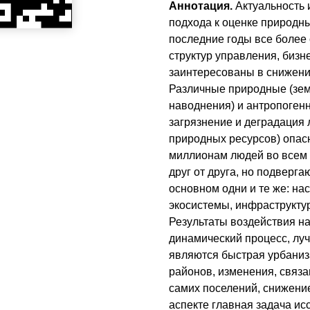
Аннотация.
Актуальность 
подхода к оценке природны
последние годы все более
структур управления, бизн
заинтересованы в снижени
Различные природные (зем
наводнения) и антропоге
загрязнение и деградация
природных ресурсов) опас
миллионам людей во всем 
друг от друга, но подверг
основном одни и те же: на
экосистемы, инфраструкту
Результаты воздействия на
динамический процесс, лу
являются быстрая урбаниз
районов, изменения, связ
самих поселений, снижение
аспекте главная задача ис