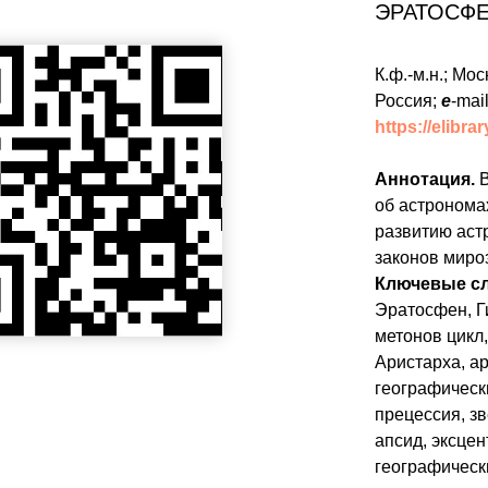
ЭРАТОСФЕ
К.ф.-м.н.; Мо
Россия;
e
-mai
https://elibra
Аннотация.
В
об астронома
развитию аст
законов миро
Ключевые с
Эратосфен, Г
метонов цикл,
Аристарха, а
географически
прецессия, зв
апсид, эксцен
географическ