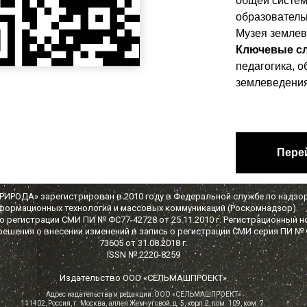
общей систем
образователь
Музея земле
Ключевые с
педагогика, 
землеведени
Пере
ИРОДА» зарегистрирован в 2010 году в Федеральной службе по надзор
формационных технологий и массовых коммуникаций (Роскомнадзор).
 регистрации СМИ ПИ № ФС77-42728 от 25.11.2010 г. Регистрационный н
решения о внесении изменений в запись о регистрации СМИ серия ПИ №
73605 от 31.08.2018 г.
ISSN № 2220-8259
Издательство ООО «СЕЛЬМАШПРОЕКТ»
Адрес издательства и редакции: ООО «СЕЛЬМАШПРОЕКТ»
111402, Россия, г. Москва, аллея Жемчуговой, д. 5, корп.2, пом. 109, ком. 7.