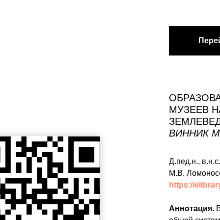
Пере
ОБРАЗОВ
МУЗЕЕВ Н
ЗЕМЛЕВЕД
ВИННИК М
Д.пед.н., в.н
М.В. Ломонос
https://elibra
Аннотация.
В