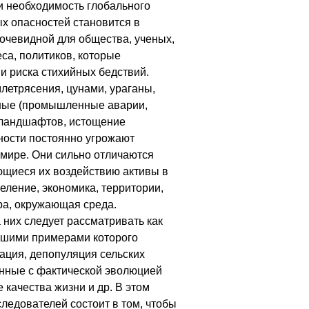
и необходимость глобального
х опасностей становится в
 очевидной для общества, ученых,
еса, политиков, которые
и риска стихийных бедствий.
летрясения, цунами, ураганы,
нные (промышленные аварии,
 ландшафтов, истощение
ности постоянно угрожают
мире. Они сильно отличаются
ающиеся их воздействию активы в
селение, экономика, территории,
ра, окружающая среда.
 них следует рассматривать как
чшими примерами которого
ация, депопуляция сельских
анные с фактической эволюцией
 качества жизни и др. В этом
следователей состоит в том, чтобы