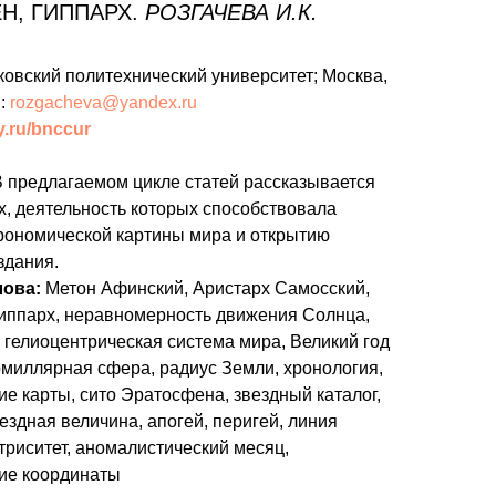
Н, ГИППАРХ.
РОЗГАЧЕВА И.К.
сковский политехнический университет; Москва,
l:
rozgacheva@yandex.ru
ry.ru/bnccur
 предлагаемом цикле статей рассказывается
х, деятельность которых способствовала
рономической картины мира и открытию
здания.
лова:
Метон Афинский, Аристарх Самосский,
иппарх, неравномерность движения Солнца,
 гелиоцентрическая система мира, Великий год
рмиллярная сфера, радиус Земли, хронология,
е карты, сито Эратосфена, звездный каталог,
ездная величина, апогей, перигей, линия
триситет, аномалистический месяц,
ие координаты