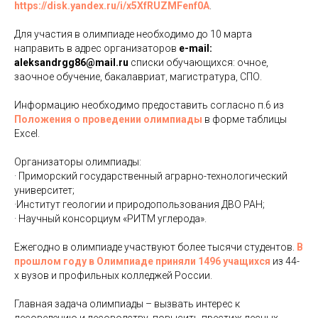
https://disk.yandex.ru/i/x5XfRUZMFenf0A
.
Для участия в олимпиаде необходимо до 10 марта
направить в адрес организаторов
e-mail:
aleksandrgg86@mail.ru
списки обучающихся: очное,
заочное обучение, бакалавриат, магистратура, СПО.
Информацию необходимо предоставить согласно п.6 из
Положения о проведении олимпиады
в форме таблицы
Excel.
Организаторы олимпиады:
· Приморский государственный аграрно-технологический
университет;
·Институт геологии и природопользования ДВО РАН;
· Научный консорциум «РИТМ углерода».
Ежегодно в олимпиаде участвуют более тысячи студентов.
В
прошлом году в Олимпиаде приняли 1496 учащихся
из 44-
х вузов и профильных колледжей России.
Главная задача олимпиады – вызвать интерес к