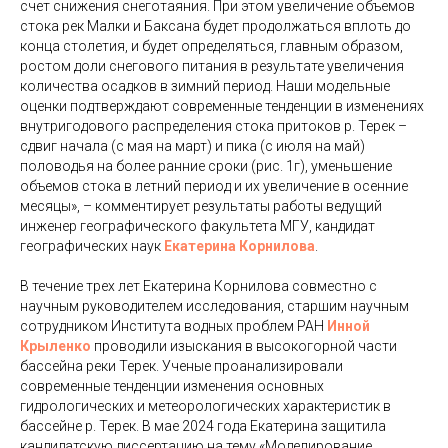
счет снижения снеготаяния. При этом увеличение объемов
стока рек Малки и Баксана будет продолжаться вплоть до
конца столетия, и будет определяться, главным образом,
ростом доли снегового питания в результате увеличения
количества осадков в зимний период. Наши модельные
оценки подтверждают современные тенденции в изменениях
внутригодового распределения стока притоков р. Терек –
сдвиг начала (с мая на март) и пика (с июля на май)
половодья на более ранние сроки (рис. 1г), уменьшение
объемов стока в летний период и их увеличение в осенние
месяцы», – комментирует результаты работы ведущий
инженер географического факультета МГУ, кандидат
географических наук
Екатерина Корнилова
.
В течение трех лет Екатерина Корнилова совместно с
научным руководителем исследования, старшим научным
сотрудником Института водных проблем РАН
Инной
Крыленко
проводили изыскания в высокогорной части
бассейна реки Терек. Ученые проанализировали
современные тенденции изменения основных
гидрологических и метеорологических характеристик в
бассейне р. Терек. В мае 2024 года Екатерина защитила
кандидатскую диссертацию на тему «Моделирование