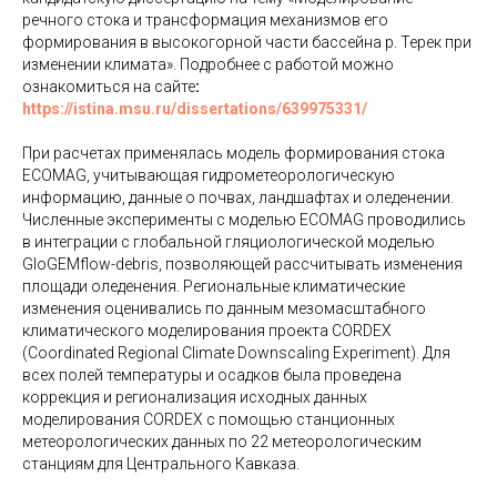
речного стока и трансформация механизмов его
формирования в высокогорной части бассейна р. Терек при
изменении климата». Подробнее с работой можно
ознакомиться на сайте
:
https://istina.msu.ru/dissertations/639975331/
При расчетах применялась модель формирования стока
ECOMAG, учитывающая гидрометеорологическую
информацию, данные о почвах, ландшафтах и оледенении.
Численные эксперименты с моделью ECOMAG проводились
в интеграции с глобальной гляциологической моделью
GloGEMflow-debris, позволяющей рассчитывать изменения
площади оледенения. Региональные климатические
изменения оценивались по данным мезомасштабного
климатического моделирования проекта CORDEX
(Coordinated Regional Climate Downscaling Experiment). Для
всех полей температуры и осадков была проведена
коррекция и регионализация исходных данных
моделирования CORDEX с помощью станционных
метеорологических данных по 22 метеорологическим
станциям для Центрального Кавказа.