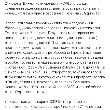
21-го века. В «жестком» сценарии RCP8.5 площадь
оледенения будет снижаться вплоть до конца столетия и
уменьшится суммарно в бассейне р. Терек на 90% (рис. 1б).
Используя данные изменений климата и оледенения в
бассейне, ученые спрогнозировали изменения стока реки
Терек до конца 21-го века. Результаты моделирования
показали, что ожидается снижение ледникового стока (т.е.
стока от тающих ледников). При этом на фоне
прогнозируемого роста осадков возможен как рост, так и
снижение годового стока рек бассейна Терека. Изменение
объема стока в конкретных створах будет зависеть от доли
и особенностей зоны ледникового и снегового питания, и
составит от –2 до +5% в сценарии RCP2.6 и от –8 до +14% – в
сценарии RCP8.5 (рис. 1в). В створах рек, зона снегового и
ледникового питания которых находится в пределах Казбека
и Эльбруса или в высокогорных районах Большого
Кавказского хребта с высотой более 3600 м, общий объем
стока будет возрастать.
«По «жесткому» сценарию RCP8.5 сток р. Чегем начнет
значительно снижаться во второй половине 21-го века за