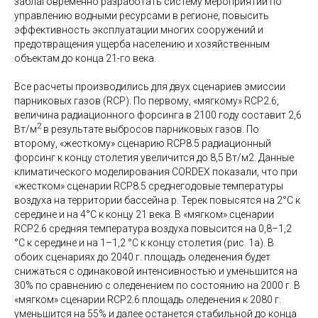
заблаговременно разработать систему мероприятий по
управлению водными ресурсами в регионе, повысить
эффективность эксплуатации многих сооружений и
предотвращения ущерба населению и хозяйственным
объектам до конца 21-го века.
Все расчеты производились для двух сценариев эмиссии
парниковых газов (RCP). По первому, «мягкому» RCP2.6,
величина радиационного форсинга в 2100 году составит 2,6
2
Вт/м
в результате выбросов парниковых газов. По
второму, «жесткому» сценарию RCP8.5 радиационный
форсинг к концу столетия увеличится до 8,5 Вт/м2. Данные
климатического моделирования CORDEX показали, что при
«жестком» сценарии RCP8.5 среднегодовые температуры
воздуха на территории бассейна р. Терек повысятся на 2°C к
середине и на 4°C к концу 21 века. В «мягком» сценарии
RCP2.6 средняя температура воздуха повысится на 0,8–1,2
°C к середине и на 1–1,2 °C к концу столетия (рис. 1а). В
обоих сценариях до 2040 г. площадь оледенения будет
снижаться с одинаковой интенсивностью и уменьшится на
30% по сравнению с оледенением по состоянию на 2000 г. В
«мягком» сценарии RCP2.6 площадь оледенения к 2080 г.
уменьшится на 55% и далее останется стабильной до конца