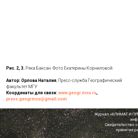
Рис. 2, 3.
Река Баксан. Фото Екатерины Корниловой.
Автор: Орлова Наталия
, Пресс-служба Географический
факультет МГУ
Координаты для связи:
www.geogr.msu.ru
,
press.geogrmsu@gmail.com
Журнал «КЛИМАТ И ПРИ
инф
Свидетельство о 
принятия р