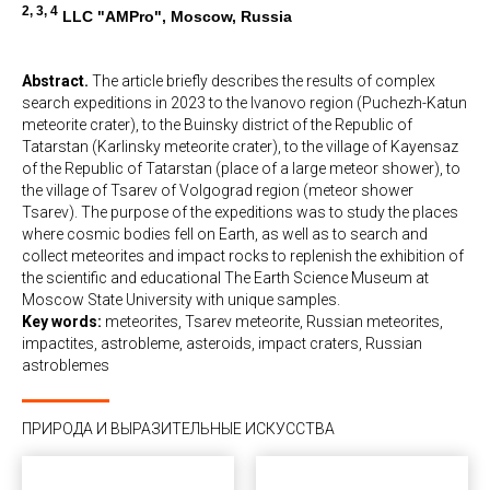
2, 3, 4
LLC "AMPro", Moscow, Russia
Abstract.
The article briefly describes the results of complex
search expeditions in 2023 to the Ivanovo region (Puchezh-Katun
meteorite crater), to the Buinsky district of the Republic of
Tatarstan (Karlinsky meteorite crater), to the village of Kayensaz
of the Republic of Tatarstan (place of a large meteor shower), to
the village of Tsarev of Volgograd region (meteor shower
Tsarev). The purpose of the expeditions was to study the places
where cosmic bodies fell on Earth, as well as to search and
collect meteorites and impact rocks to replenish the exhibition of
the scientific and educational The Earth Science Museum at
Moscow State University with unique samples.
Key words:
meteorites, Tsarev meteorite, Russian meteorites,
impactites, astrobleme, asteroids, impact craters, Russian
astroblemes
ПРИРОДА И ВЫРАЗИТЕЛЬНЫЕ ИСКУССТВА