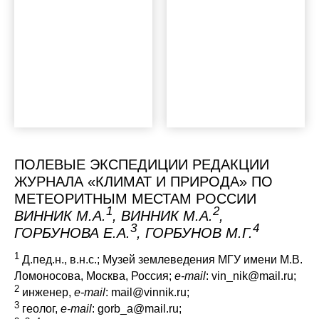
ПОЛЕВЫЕ ЭКСПЕДИЦИИ РЕДАКЦИИ
ЖУРНАЛА «КЛИМАТ И ПРИРОДА» ПО
МЕТЕОРИТНЫМ МЕСТАМ РОССИИ
1
2
ВИННИК М.А.
, ВИННИК М.А.
,
3
4
ГОРБУНОВА Е.А.
, ГОРБУНОВ М.Г.
1
Д.пед.н., в.н.с.; Музей землеведения МГУ имени М.В.
Ломоносова, Москва, Россия;
e
-
mail
: vin_nik@mail.ru;
2
инженер,
e
-
mail
: mail@vinnik.ru;
3
геолог,
e
-
mail
: gorb_a@mail.ru;