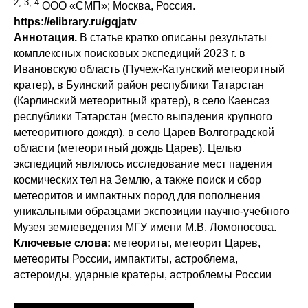
2, 3, 4
ООО «СМП»; Москва, Россия.
https
://
elibrary
.
ru
/gqjatv
Аннотация.
В статье кратко описаны результаты
комплексных поисковых экспедиций 2023 г. в
Ивановскую область (Пучеж-Катунский метеоритный
кратер), в Буинский район республики Татарстан
(Карлинский метеоритный кратер), в село Каенсаз
республики Татарстан (место выпадения крупного
метеоритного дождя), в село Царев Волгоградской
области (метеоритный дождь Царев). Целью
экспедиций являлось исследование мест падения
космических тел на Землю, а также поиск и сбор
метеоритов и импактных пород для пополнения
уникальными образцами экспозиции научно-учебного
Музея землеведения МГУ имени М.В. Ломоносова.
Ключевые слова:
метеориты, метеорит Царев,
метеориты России, импактиты, астроблема,
астероиды, ударные кратеры, астроблемы России