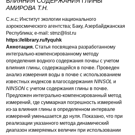
ВЛИЯНИЯ СОДЕРЖАНИЯ ГЛИНЫ
АМИРОВА Т.Н.
С.н.с; Институт экологии национального
аэрокосмического агентства; Баку, Азербайджанская
Республика; e-mail: stmz@list.ru
https
://
elibrary
.
ru
/fyquhk
Аннотация.
Статья посвящена разработанному
интегрально-компенсированному методу
определения водного содержания почвы с учетом
влияния глины, содержащейся в почве. Проведен
анализ измерения воды в почве с использованием
известных индексов влагосодержания
NINSOL
и
NINSON
с учетом содержания глины в почве.
Предложен интегрально-компенсированный метод
измерений, где суммарная погрешность измерений
из-за влияния глины в определенном интервале
измерений уменьшается до нуля. Показано, что при
реализации указанного метода динамический
диапазон измеряемых величин при использовании