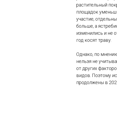
растительный пок
площадок уменьши
участие, отдельны
больше, а ястреб
изменились и не о
год косят траву.
Однако, по мнению
нельзя не учитыва
от других факторо
видов. Поэтому и
продолжены в 2023