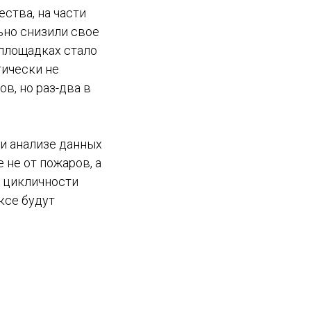
ства, на части
ьно снизили свое
 площадках стало
тически не
в, но раз-два в
ри анализе данных
 не от пожаров, а
й цикличности
ксе будут