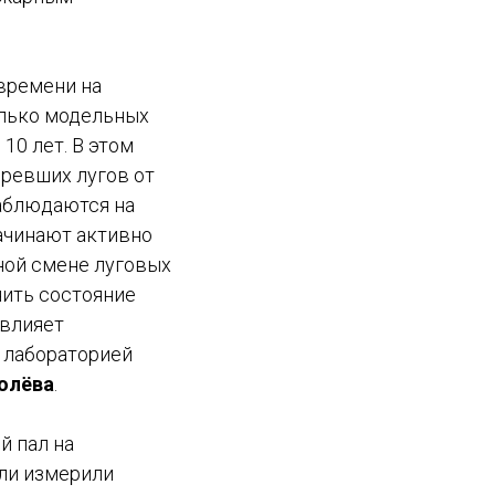
времени на
олько модельных
10 лет. В этом
оревших лугов от
наблюдаются на
начинают активно
ной смене луговых
нить состояние
 влияет
я лабораторией
олёва
.
й пал на
ли измерили