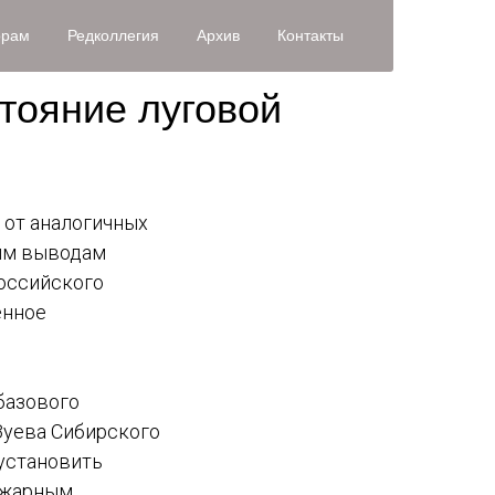
орам
Редколлегия
Архив
Контакты
тояние луговой
 от аналогичных
ким выводам
Российского
енное
базового
Зуева Сибирского
 установить
ожарным