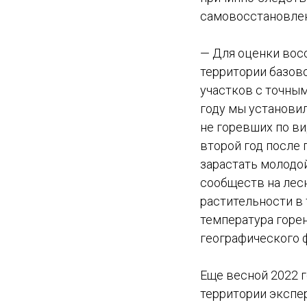
самовосстановлен
— Для оценки вос
территории базов
участков с точным
году мы установил
не горевших по в
второй год после 
зарастать молодой
сообществ на лес
растительности в т
температура горен
географического 
Еще весной 2022 
территории экспе