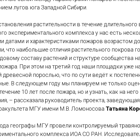
ием лугов юга Западной Сибири.
становления растительности в течение длительного 
ого экспериментального комплекса у нас есть неск
и датами и характеристиками пожаров возрастом до 
и, что наибольшие отличия растительного покрова г
идовому составу растений и структуре сообщества 
пожара. При этом на третий год наши площадки уже 
 древесной порослью, что по сути ведёт к постепен
ные. В следующем году мы планируем не только оце
ечение 10 лет после пожара, но и узнать, как на него
ия, – рассказала руководитель проекта, заведующа
факультета МГУ имени М.В. Ломоносова
Татьяна Кор
года географы МГУ провели контролируемый травяно
риментального комплекса ИОА СО РАН. Исследовате