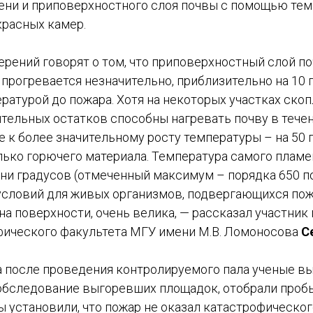
ени и приповерхностного слоя почвы с помощью те
красных камер.
рений говорят о том, что приповерхностный слой п
прогревается незначительно, приблизительно на 10 
ратурой до пожара. Хотя на некоторых участках ско
тельных остатков способны нагревать почву в тече
е к более значительному росту температуры – на 50 г
лько горючего материала. Температура самого пламе
тни градусов (отмеченный максимум – порядка 650 п
условий для живых организмов, подвергающихся пож
 на поверхности, очень велика, — рассказал участник
фического факультета МГУ имени М.В. Ломоносова
С
а после проведения контролируемого пала ученые в
обследование выгоревших площадок, отобрали проб
ы установили, что пожар не оказал катастрофическог