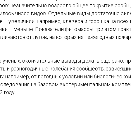
ров: незначительно возросло общее покрытие сообще
лось число видов. Отдельные виды достаточно сил
е – увеличили: например, клевера и горошка на всех
инки – меньше. Показатели фитомассы при этом прак
тличаются от лугов, на которых нет ежегодных пожаро
 учёных, окончательные выводы делать ещё рано: п
ть и разногодичные колебания сообществ, зависящие
в: например, от погодных условий или биологическо
сследования на базовом экспериментальном компле
 году.