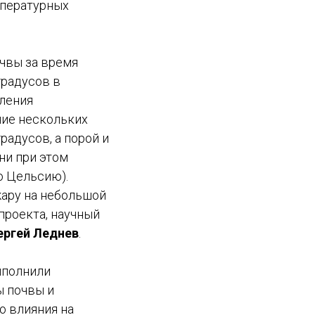
мпературных
очвы за время
градусов в
пления
ние нескольких
радусов, а порой и
ни при этом
о Цельсию).
ару на небольшой
 проекта, научный
ергей Леднев
.
ыполнили
ы почвы и
о влияния на