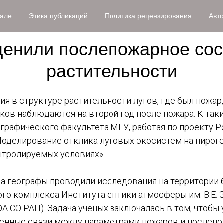
нале
Этика публикаций
Политика рецензирования
Авт
енили послепожарное сос
растительности
я в структуре растительности лугов, где был пожар,
тков наблюдаются на второй год после пожара. К та
графического факультета МГУ, работая по проекту 
Моделирование отклика луговых экосистем на пирог
нтролируемых условиях».
да географы проводили исследования на территории 
го комплекса Института оптики атмосферы им. В.Е. 
А СО РАН). Задача ученых заключалась в том, чтобы
енные связи между параметрами пожаров и послеп