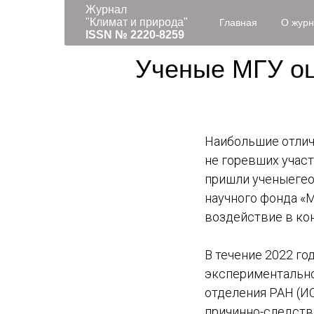
Журнал
"Климат и природа"
Главная
О жур
ISSN № 2220-8259
Ученые МГУ оц
Наибольшие отличи
не горевших учас
пришли ученыегео
научного фонда «
воздействие в ко
В течение 2022 го
экспериментально
отделения РАН (ИО
причинно-следств