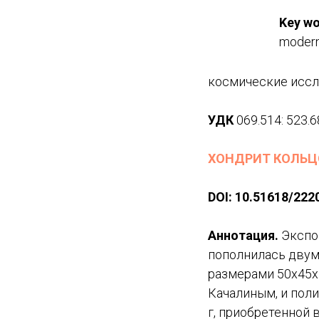
Key wo
modern
космические исс
УДК
069.514: 523.6
ХОНДРИТ КОЛЬ
DOI
:
10.51618/
222
Аннотация.
Экспо
пополнилась двум
размерами 50х45х1
Качалиным, и поли
г, приобретенной 