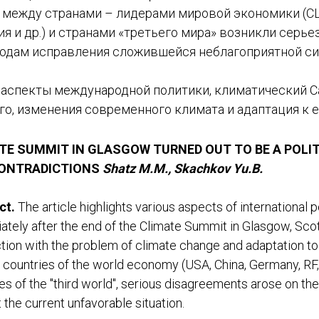
 между странами – лидерами мировой экономики (СШ
я и др.) и странами «третьего мира» возникли серье
ходам исправления сложившейся неблагоприятной си
аспекты международной политики, климатический С
го, изменения современного климата и адаптация к 
TE SUMMIT IN GLASGOW TURNED OUT TO BE A POLI
ONTRADICTIONS
Shatz
M
.
M
.,
Skachkov
Yu
.
B
.
ct.
The article highlights various aspects of international p
tely after the end of the Climate Summit in Glasgow, Scotl
tion with the problem of climate change and adaptation t
 countries of the world economy (USA, China, Germany, RF, G
es of the "third world", serious disagreements arose on 
 the current unfavorable situation.