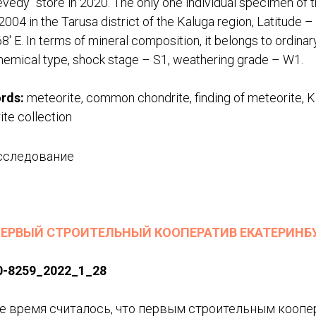
vedy" store in 2020. The only one individual specimen of
 2004 in the Tarusa district of the Kaluga region, Latitude 
8' E. In terms of mineral composition, it belongs to ordina
hemical type, shock stage – S1, weathering grade – W1.
rds:
meteorite, common chondrite, finding of meteorite, K
te collection
сследование
ПЕРВЫЙ СТРОИТЕЛЬНЫЙ КООПЕРАТИВ ЕКАТЕРИНБ
0-8259_2022_1_28
е время считалось, что первым строительным кооп