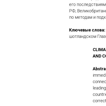
его последствиям
РФ, Великобритани
по методам и под
Ключевые слова:
шотландском Глаз
CLIMA
AND C
Abstra
immedia
connec
leading
countri
correct