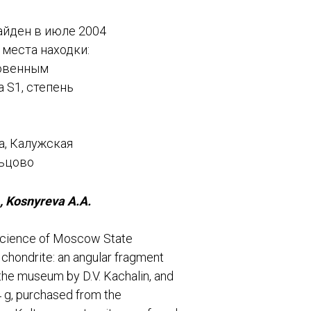
йден в июле 2004
 места находки:
новенным
 S1, степень
а, Калужская
льцово
,
Kosnyreva
A
.
A
.
 Science of Moscow State
chondrite: an angular fragment
he museum by D.V. Kachalin, and
4 g, purchased from the