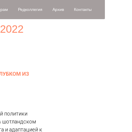
орам
Редколлегия
Архив
Контакты
2022
ЛУБКОМ ИЗ
й политики
 в шотландском
та и адаптацией к