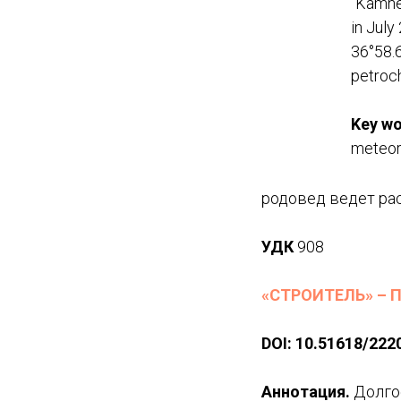
"Kamne
in July
36°58.6
petroc
Key wo
meteori
родовед ведет ра
УДК
908
«СТРОИТЕЛЬ» – 
DOI
:
10.51618/
222
Аннотация.
Долго