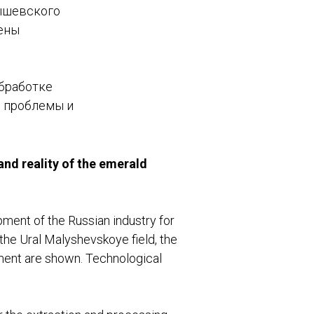
ышевского
ены
обработке
 проблемы и
d reality of the emerald
pment of the Russian industry for
the Ural Malyshevskoye field, the
pment are shown. Technological