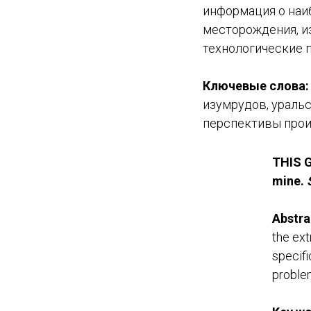
информация о наи
месторождения, и
технологические 
Ключевые слова:
изумрудов, ураль
перспективы про
THIS G
mine.
Abstra
the ext
specifi
problem