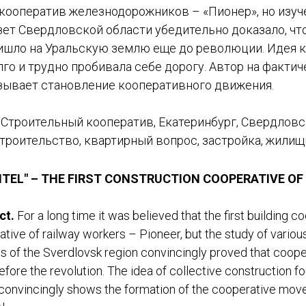
кооператив железнодорожников – «Пионер», но изуч
зет Свердловской области убедительно доказало, чт
ишло на Уральскую землю еще до революции. Идея 
го и трудно пробивала себе дорогу. Автор на факти
зывает становление кооперативного движения.
Строительный кооператив, Екатеринбург, Свердловск
троительство, квартирный вопрос, застройка, жили
ITEL" – THE FIRST CONSTRUCTION COOPERATIVE O
ct.
For a long time it was believed that the first building 
tive of railway workers – Pioneer, but the study of vario
s of the Sverdlovsk region convincingly proved that coop
efore the revolution. The idea of collective construction f
convincingly shows the formation of the cooperative move