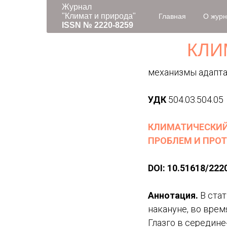
Журнал
"Климат и природа"
Главная
О жур
ISSN № 2220-8259
КЛИ
механизмы адапта
УДК
504.03.504.05
КЛИМАТИЧЕСКИЙ
ПРОБЛЕМ И ПРО
DOI
:
10.51618/
222
Аннотация.
В ста
накануне, во вре
Глазго в середине