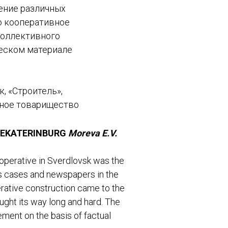
ение различных
о кооперативное
коллективного
ческом материале
, «Строитель»,
щное товарищество
F EKATERINBURG
Moreva E.V.
cooperative in Sverdlovsk was the
us cases and newspapers in the
erative construction came to the
ought its way long and hard. The
ment on the basis of factual