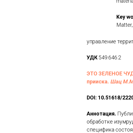
materia
Key wo
Matter
управление терри
УДК
549.646.2
ЭТО ЗЕЛЕНОЕ ЧУД
прииска.
Шац М.М
DOI
:
10.51618/
222
Аннотация.
Публик
обработке изумру
специфика состоя