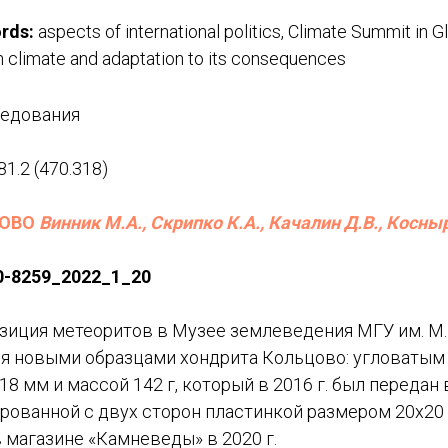
rds:
aspects of international politics, Climate Summit in 
 climate and adaptation to its consequences
ледования
81.2 (470.318)
ЦОВО
Винник М.А., Скрипко К.А., Качалин Д.В., Косны
0-8259_2022_1_20
зиция метеоритов в Музее землеведения МГУ им. М.
я новыми образцами хондрита Кольцово: угловатым
8 мм и массой 142 г, который в 2016 г. был передан 
рованной с двух сторон пластинкой размером 20х20 
в магазине «Камневеды» в 2020 г.