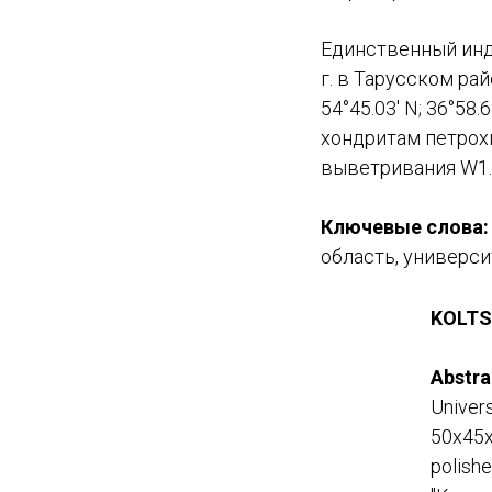
Единственный инд
г. в Тарусском ра
54°45.03' N; 36°5
хондритам петрох
выветривания W1.
Ключевые слова:
область, универс
KOLTS
Abstra
Univer
50x45x
polishe