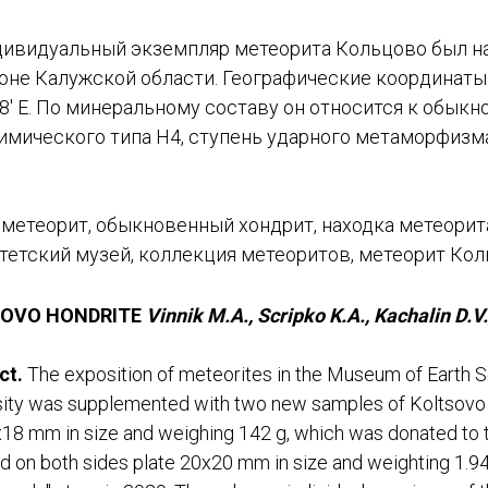
ивидуальный экземпляр метеорита Кольцово был на
йоне Калужской области. Географические координаты
8.68' E. По минеральному составу он относится к обык
имического типа H4, ступень ударного метаморфизма
метеорит, обыкновенный хондрит, находка метеорит
итетский музей, коллекция метеоритов, метеорит Ко
OVO HONDRITE
Vinnik
M
.
A
.,
Scripko
K
.
A
.,
Kachalin
D
.
V
.
ct.
The exposition of meteorites in the Museum of Earth
sity was supplemented with two new samples of Koltsovo 
18 mm in size and weighing 142 g, which was donated to t
d on both sides plate 20x20 mm in size and weighting 1.9