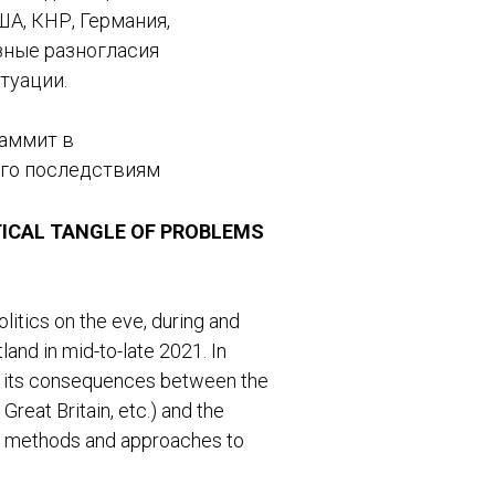
А, КНР, Германия,
зные разногласия
туации.
аммит в
его последствиям
TICAL TANGLE OF PROBLEMS
olitics on the eve, during and
and in mid-to-late 2021. In
o its consequences between the
reat Britain, etc.) and the
the methods and approaches to