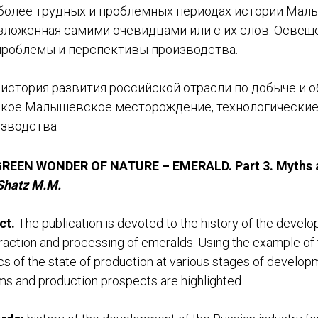
более трудных и проблемных периодах истории Мал
зложенная самими очевидцами или с их слов. Освещ
проблемы и перспективы производства.
история развития российской отрасли по добыче и 
ское Малышевское месторождение, технологические
изводства
REEN WONDER OF NATURE – EMERALD. Part 3. Myths an
Shatz M.M.
ct.
The publication is devoted to the history of the develo
raction and processing of emeralds. Using the example of 
cs of the state of production at various stages of develo
s and production prospects are highlighted.