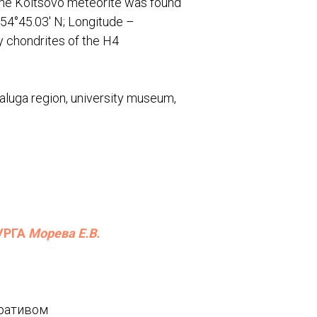
 the Koltsovo meteorite was found
– 54°45.03' N; Longitude –
ry chondrites of the H4
aluga region, university museum,
УРГА
Морева Е.В.
еративом