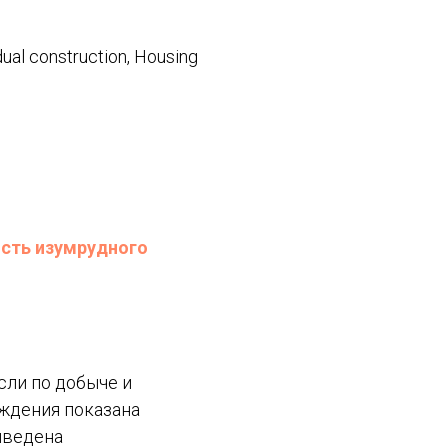
dual construction, Housing
сть изумрудного
сли по добыче и
ждения показана
иведена