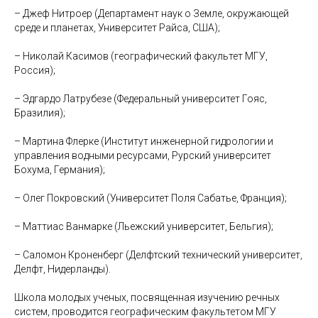
– Джеф Нитроер (Департамент наук о Земле, окружающей
среде и планетах, Университет Райса, США);
– Николай Касимов (географический факультет МГУ,
Россия);
– Эдгардо Латрубезе (Федеральный университет Гояс,
Бразилия);
– Мартина Флерке (Институт инженерной гидрологии и
управления водными ресурсами, Рурский университет
Бохума, Германия);
– Олег Покровский (Университет Поля Сабатье, Франция);
– Маттиас Ванмарке (Льежский университет, Бельгия);
– Саломон Кроненберг (Делфтский технический университет,
Делфт, Нидерланды).
Школа молодых ученых, посвященная изучению речных
систем, проводится географическим факультетом МГУ