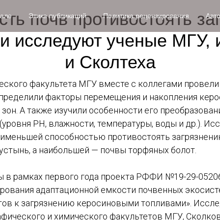
сть почв противостоять за
нале
Этика публикаций
Политика рецензирования
Авт
и исследуют ученые МГУ, 
и Сколтеха
еского факультета МГУ вместе с коллегами провели
пределили факторы перемещения и накопления керо
зон. А также изучили особенности его преобразова
уровня PH, влажности, температуры, воды и др.). Ис
наименьшей способностью противостоять загрязнен
устынь, а наибольшей — почвы торфяных болот.
 в рамках первого года проекта РФФИ №19-29-0520
ования адаптационной емкости почвенных экосист
ов к загрязнению керосиновыми топливами». Иссле
афического и химического факультетов МГУ, Сколко