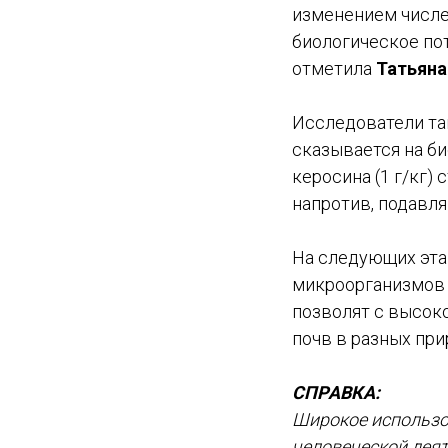
изменением числен
биологическое пот
отметила
Татьяна
Исследователи та
сказывается на б
керосина (1 г/кг)
напротив, подавля
На следующих этап
микроорганизмов 
позволят с высок
почв в разных пр
СПРАВКА:
Широкое использо
человеческой дея