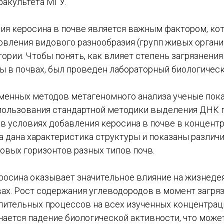
факультета МГУ.
ия керосина в почве является важным фактором, ко
овления видового разнообразия (групп живых органи
ории. Чтобы понять, как влияет степень загрязнени
ы в почвах, был проведен лабораторный биологичес
енных методов метагеномного анализа ученые пок
ользования стандартной методики выделения ДНК 
 условиях добавления керосина в почве в концентра
а дана характеристика структуры и показаны различ
овых горизонтов разных типов почв.
росина оказывает значительное влияние на жизнеде
ах. Рост содержания углеводородов в момент загря
лительных процессов на всех изученных концентраци
ается падение биологической активности, что может