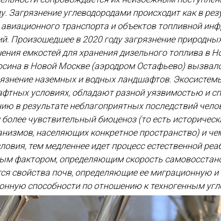
. Загрязнение углеводородами происходит как в рез
авиационного транспорта и объектов топливной инфр
ий. Произошедшее в 2020 году загрязнение природных
ения емкостей для хранения дизельного топлива в Н
осина в Новой Москве (аэродром Остафьево) вызвал
рязнение наземных и водных ландшафтов. Экосистемы
фтных условиях, обладают разной уязвимостью и с
ию в результате неблагоприятных последствий чело
 более чувствительный биоценоз (то есть историчес
низмов, населяющих конкретное пространство) и чем
ловия, тем медленнее идет процесс естественной ре
ым фактором, определяющим скорость самовосстан
тся свойства почв, определяющие ее миграционную и
нную способности по отношению к техногенным угл