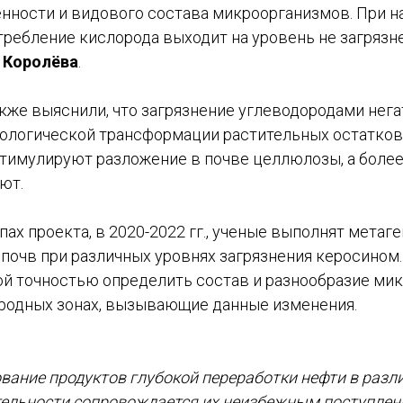
ности и видового состава микроорганизмов. При наг
ребление кислорода выходит на уровень не загрязн
 Королёва
.
кже выяснили, что загрязнение углеводородами нег
иологической трансформации растительных остатков
 стимулируют разложение в почве целлюлозы, а боле
ют.
ах проекта, в 2020-2022 гг., ученые выполнят метаг
почв при различных уровнях загрязнения керосином.
ой точностью определить состав и разнообразие ми
иродных зонах, вызывающие данные изменения.
вание продуктов глубокой переработки нефти в разл
тельности сопровождается их неизбежным поступлен