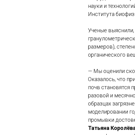
науки и технологи
Института биофиз
Ученые выяснили,
гранулометрическ
размеров), степен
органического ве
— Мы оценили ско
Оказалось, что п
почв становятся 
разовой и месячн
образцах загрязн
моделировании го
промывки достове
Татьяна Королёв