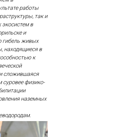
ультате работы
аструктуры, так и
 экосистем в
орильске и
о гибель живых
, находящиеся в
пособностью к
веческой
ки сложившаяся
 суровее физико-
абилитации
овления наземных
еводородам.