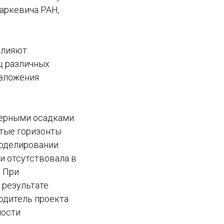
Харкевича РАН,
влияют:
ц различных
азложения
ерными осадками.
стые горизонты
моделировании
и отсутствовала в
. При
 результате
одитель проекта
ности