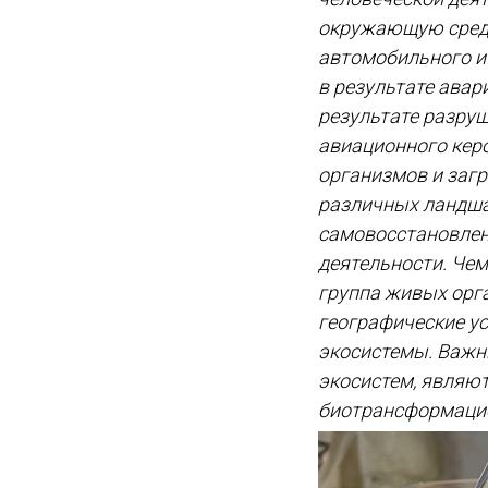
окружающую среду
автомобильного и 
в результате авар
результате разруш
авиационного кер
организмов и заг
различных ландша
самовосстановлен
деятельности. Чем
группа живых орга
географические ус
экосистемы. Важн
экосистем, являю
биотрансформацио