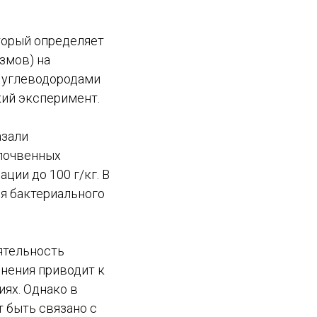
торый определяет
змов) на
я углеводородами
кий эксперимент.
азали
почвенных
ции до 100 г/кг. В
ия бактериального
ятельность
знения приводит к
ях. Однако в
 быть связано с