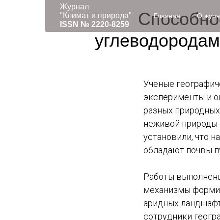
Журнал
Способно
"Климат и природа"
Главная
О жур
ISSN № 2220-8259
углеводородам
Ученые географич
эксперименты и о
разных природных 
неживой природы (
установили, что 
обладают почвы п
Работы выполнены
механизмы формир
аридных ландшафт
сотрудники геогр