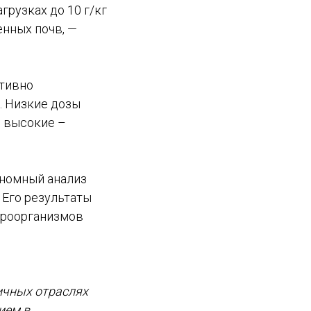
рузках до 10 г/кг
енных почв, —
ативно
. Низкие дозы
е высокие –
еномный анализ
 Его результаты
кроорганизмов
ичных отраслях
ием в