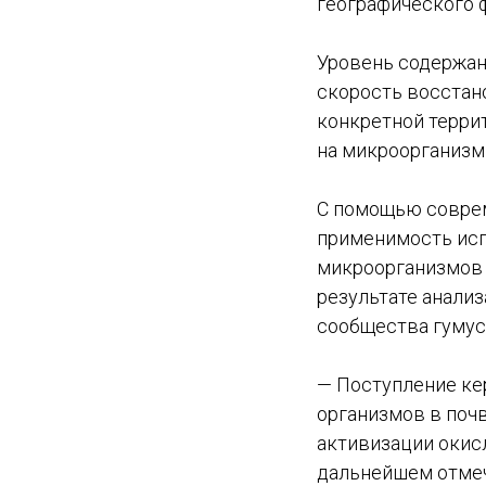
географического 
Уровень содержан
скорость восстан
конкретной террит
на микроорганизм
С помощью соврем
применимость исп
микроорганизмов в
результате анализ
сообщества гумус
— Поступление ке
организмов в почв
активизации окис
дальнейшем отмеч