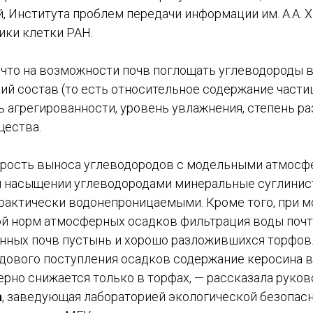
й, Института проблем передачи информации им. А.А. 
ики клетки РАН.
 что на возможности почв поглощать углеводороды 
ий состав (то есть относительное содержание части
ь агрегированности, уровень увлажнения, степень р
щества.
рость выноса углеводородов с модельными атмосф
ри насыщении углеводородами минеральные суглини
практически водонепроницаемыми. Кроме того, при 
ой норм атмосферных осадков фильтрация воды почт
енных почв пустынь и хорошо разложившихся торфов
дового поступления осадков содержание керосина в
рно снижается только в торфах, — рассказала руков
а
, заведующая лабораторией экологической безопас