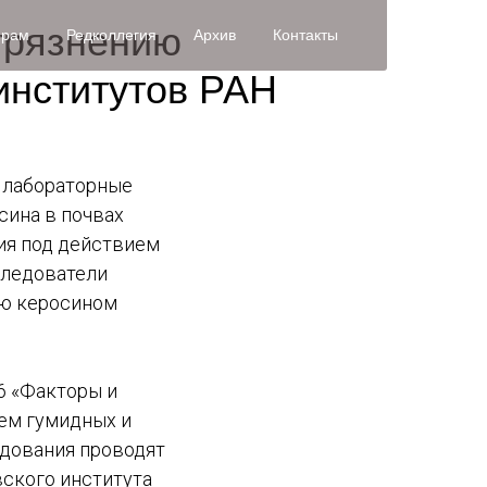
грязнению
орам
Редколлегия
Архив
Контакты
институтов РАН
 лабораторные
сина в почвах
ния под действием
следователи
ию керосином
6 «Факторы и
ем гумидных и
дования проводят
вского института