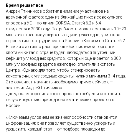
Время решает все
Андрей Птичников обратил внимание участников на
временной фактор: один из ближайших пиков совокупного
спроса на УЕ — по линии CORSIA, Статей 6.2 и 6.4 —
ожидается к 2030 году. Потребность может составить 10–20
млн качественных углеродных единиц ежегодно, учитывая
перспективы сотрудничества России с Китаем по Статье 6.2.
В связи с активно расширяющейся системой торговли
квотами Китая в стране будет наблюдаться внутренний
дефицит углеродных кредитов, который оценивается в 300
млн углеродных кредитов ежегодно, отметили эксперты
Центра.
«
Однако для того, чтобы сгенерировать
качественные углеродные кредиты, нужно минимум 3–4 года.
Это означает: начинать необходимо прямо сейчас
»,
—
заключил Андрей Птичников.
Для удовлетворения этого спроса потребуется выстроить
целую индустрию природно-климатических проектов в
России.
«Ключевым условием ее жизнеспособности становится
цифровизация: она позволяет существенно ускорить и
удешевить каждый этап — от подбора площадки до