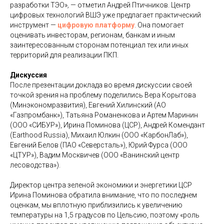
разработки ТЭО»
,
— отметил Андрей Птичников. Центр
цифровых технологий ВШЭ уже предлагает практический
инструмент —
цифровую платформу
. Она помогает
оценивать инвесторам, регионам, банкам и иным
заинтересованным сторонам потенциал тех или иных
территорий для реализации ПКП.
Дискуссия
После презентации доклада во время дискуссии своей
точкой зрения на проблему поделились Вера Корытова
(Минэкономразвития), Евгений Хилинский (АО
«Газпромбанк»), Татьяна Романенкова и Артем Маринин
(ООО «СИБУР»), Ирина Поминова (ЦСР), Андрей Комендант
(Earthood Russia), Михаил Юлкин (ООО «КарбонЛаб»),
Евгений Белов (ПАО «Северсталь»), Юрий Фурса (ООО
«ЦТУР»), Вадим Москвичев (ООО «Ванинский центр
лесоводства»).
Директор центра зеленой экономики и энергетики ЦСР
Ирина Поминова обратила внимание, что по последнем
оценкам, мы вплотную приблизились к увеличению
температуры на 1,5 градусов по Цельсию, поэтому «роль