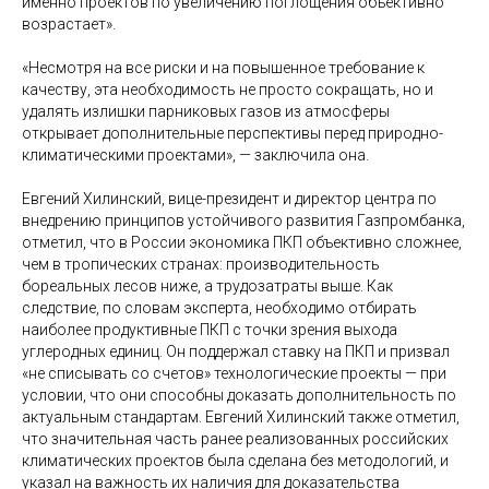
именно проектов по увеличению поглощения объективно
возрастает».
«Несмотря на все риски и на повышенное требование к
качеству, эта необходимость не просто сокращать, но и
удалять излишки парниковых газов из атмосферы
открывает дополнительные перспективы перед природно-
климатическими проектами», — заключила она.
Евгений Хилинский, вице-президент и директор центра по
внедрению принципов устойчивого развития Газпромбанка,
отметил, что в России экономика ПКП объективно сложнее,
чем в тропических странах: производительность
бореальных лесов ниже, а трудозатраты выше. Как
следствие, по словам эксперта, необходимо отбирать
наиболее продуктивные ПКП с точки зрения выхода
углеродных единиц. Он поддержал ставку на ПКП и призвал
«не списывать со счетов» технологические проекты — при
условии, что они способны доказать дополнительность по
актуальным стандартам. Евгений Хилинский также отметил,
что значительная часть ранее реализованных российских
климатических проектов была сделана без методологий, и
указал на важность их наличия для доказательства