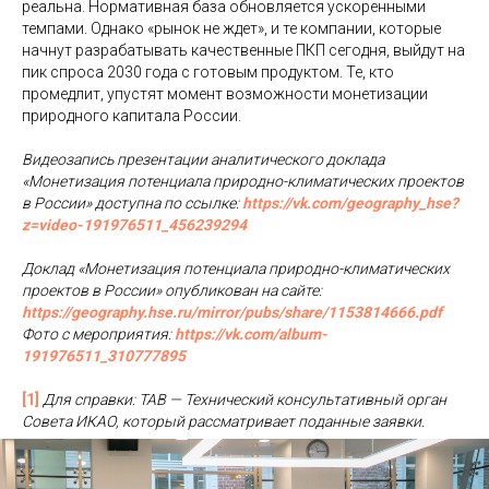
реальна. Нормативная база обновляется ускоренными
темпами. Однако «рынок не ждет», и те компании, которые
начнут разрабатывать качественные ПКП сегодня, выйдут на
пик спроса 2030 года с готовым продуктом. Те, кто
промедлит, упустят момент возможности монетизации
природного капитала России.
Видеозапись презентации аналитического доклада
«Монетизация потенциала природно-климатических проектов
в России» доступна по ссылке:
https://vk.com/geography_hse?
z=video-191976511_456239294
Доклад «Монетизация потенциала природно-климатических
проектов в России» опубликован на сайте:
https://geography.hse.ru/mirror/pubs/share/1153814666.pdf
Фото с мероприятия:
https://vk.com/album-
191976511_310777895
[1]
Для справки: TAB — Технический консультативный орган
Совета ИКАО, который рассматривает поданные заявки.