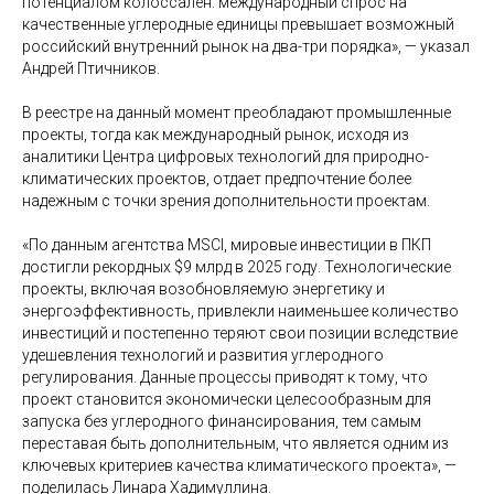
потенциалом колоссален: международный спрос на
качественные углеродные единицы превышает возможный
российский внутренний рынок на два-три порядка», — указал
Андрей Птичников.
В реестре на данный момент преобладают промышленные
проекты, тогда как международный рынок, исходя из
аналитики Центра цифровых технологий для природно-
климатических проектов, отдает предпочтение более
надежным с точки зрения дополнительности проектам.
«По данным агентства MSCI, мировые инвестиции в ПКП
достигли рекордных $9 млрд в 2025 году. Технологические
проекты, включая возобновляемую энергетику и
энергоэффективность, привлекли наименьшее количество
инвестиций и постепенно теряют свои позиции вследствие
удешевления технологий и развития углеродного
регулирования. Данные процессы приводят к тому, что
проект становится экономически целесообразным для
запуска без углеродного финансирования, тем самым
переставая быть дополнительным, что является одним из
ключевых критериев качества климатического проекта», —
поделилась Линара Хадимуллина.