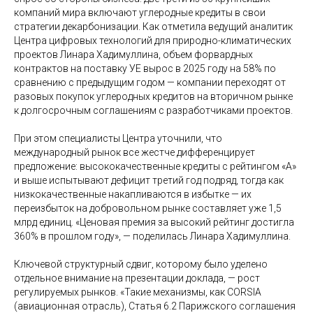
компаний мира включают углеродные кредиты в свои
стратегии декарбонизации. Как отметила ведущий аналитик
Центра цифровых технологий для природно-климатических
проектов Линара Хадимуллина, объем форвардных
контрактов на поставку УЕ вырос в 2025 году на 58% по
сравнению с предыдущим годом — компании переходят от
разовых покупок углеродных кредитов на вторичном рынке
к долгосрочным соглашениям с разработчиками проектов.
При этом специалисты Центра уточнили, что
международный рынок все жестче дифференцирует
предложение: высококачественные кредиты с рейтингом «A»
и выше испытывают дефицит третий год подряд, тогда как
низкокачественные накапливаются в избытке — их
переизбыток на добровольном рынке составляет уже 1,5
млрд единиц. «Ценовая премия за высокий рейтинг достигла
360% в прошлом году», — поделилась Линара Хадимуллина.
Ключевой структурный сдвиг, которому было уделено
отдельное внимание на презентации доклада, — рост
регулируемых рынков. «Такие механизмы, как CORSIA
(авиационная отрасль), Статья 6.2 Парижского соглашения