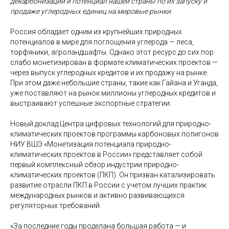
декарбонизации и потенциал нашей страны по их запуску и
продаже углеродных единиц на мировые рынки.
Россия обладает одним из крупнейших природных
потенциалов в мире для поглощения углерода — леса,
торфяники, агроландшафты. Однако этот ресурс до сих пор
слабо монетизирован в формате климатических проектов —
через выпуск углеродных кредитов и их продажу на рынке.
При этом даже небольшие страны, такие как Гайана и Уганда,
уже поставляют на рынок миллионы углеродных кредитов и
выстраивают успешные экспортные стратегии.
Новый доклад Центра цифровых технологий для природно-
климатических проектов программы карбоновых полигонов
НИУ ВШЭ «Монетизация потенциала природно-
климатических проектов в России» представляет собой
первый комплексный обзор индустрии природно-
климатических проектов (ПКП). Он призван катализировать
развитие отрасли ПКП в России с учетом лучших практик
международных рынков и активно развивающихся
регуляторных требований.
«За последние годы проделана большая работа — и