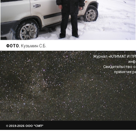
ФОТО.
Кузьмин С.Б.
Журнал «КЛИМАТ И ПРИ
инф
Свидетельство о 
принятия р
© 2019-2026 ООО "СМП"