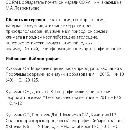
СО РАН, обладатель почетной медали СО РАН им. академика
М.А. Лаврентьева.
Область интересов
: геоэкология, геоморфология,
ландшафтоведение, стихийные бедствия, риск
природопользования, изменения природной среды и
климата в позднем неоплейстоцене и голоцене,
палеоэкологические модели этноприродных
взаимодействий, геоинформационное картографирование.
Избранная библиография:
Кузьмин С.Б. Мировые оценки риска природопользования //
Проблемы современной науки и образования. – 2015. – № 10
(40). – С. 120-125.
Кузьмин С.Б., Данько Л.В. Географические приложения
теорий этногенеза // Географический вестник. – 2015. – № 3.
– С. 4-12.
Кузьмин С.Б., Лопаткин Д.А., Шаманова С.И., Кичигина Н.В.
Опасные природные процессы // География Сибири в начале
XXI века: В 6 т. Т. 2. Природа. – Новосибирск: ГЕО, 2015. – С.