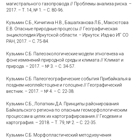
магистрального газопровода // Проблемы анализа риска. –
2017. – Т. 14, № 1. – С. 80-96.
Кузьмин С.Б., Кичигина Н.В., Башалханова Л.Б., Максютова
Е.В. Опасные природные процессы // Географическая
энциклопедия Иркутской области. – Иркутск: Изд-во ИГ СО
РАН, 2017. – С. 75-84.
Кузьмин С.Б. Палеоэкологические модели этногенеза на
фоне изменений природной среды и климата // Климат и
природа. – 2017. – № 3. – С. 34-57.
Кузьмин С.Б. Палеогеографические события Прибайкалья в
позднем неоплейстоцене и голоцене // Географический
вестник. – 2017. – № 4. – С. 22-38.
Кузьмин С.Б., Лопаткин Д.А. Принципы районирования
Байкальского региона по опасным геоморфологическим
процессам в целях их картографирования // Геодезия и
картография. – 2018. – Т. 79, № 2. – С. 22-35.
Кузьмин С.Б. Морфопластический метод изучения