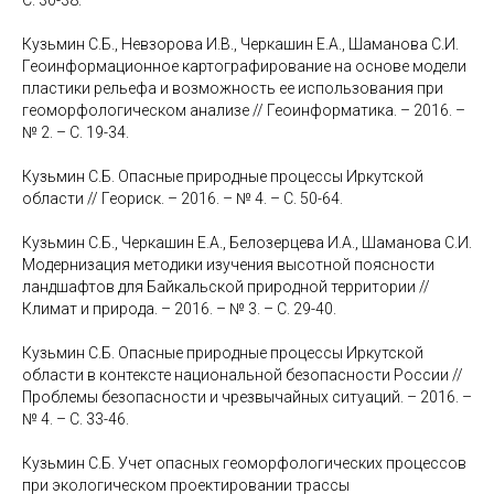
С. 30-38.
Кузьмин С.Б., Невзорова И.В., Черкашин Е.А., Шаманова С.И.
Геоинформационное картографирование на основе модели
пластики рельефа и возможность ее использования при
геоморфологическом анализе // Геоинформатика. – 2016. –
№ 2. – С. 19-34.
Кузьмин С.Б. Опасные природные процессы Иркутской
области // Геориск. – 2016. – № 4. – С. 50-64.
Кузьмин С.Б., Черкашин Е.А., Белозерцева И.А., Шаманова С.И.
Модернизация методики изучения высотной поясности
ландшафтов для Байкальской природной территории //
Климат и природа. – 2016. – № 3. – С. 29-40.
Кузьмин С.Б. Опасные природные процессы Иркутской
области в контексте национальной безопасности России //
Проблемы безопасности и чрезвычайных ситуаций. – 2016. –
№ 4. – С. 33-46.
Кузьмин С.Б. Учет опасных геоморфологических процессов
при экологическом проектировании трассы