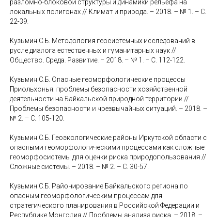
разломно-блоковой структуры и динамики рельефа на
локальных полигонах // Климат и природа. – 2018. – № 1. – С.
22-39.
Кузьмин С.Б. Методология геосистемных исследований в
русле диалога естественных и гуманитарных наук //
Общество. Среда. Развитие. – 2018. – № 1. – С. 112-122.
Кузьмин С.Б. Опасные геоморфологические процессы
Приольхонья: проблемы безопасности хозяйственной
деятельности на Байкальской природной территории //
Проблемы безопасности и чрезвычайных ситуаций. – 2018. –
№ 2. – С. 105-120.
Кузьмин С.Б. Геоэкологические районы Иркутской области с
опасными геоморфологическими процессами как сложные
геоморфосистемы для оценки риска природопользования //
Сложные системы. – 2018. – № 2. – С. 30-57.
Кузьмин С.Б. Районирование Байкальского региона по
опасным геоморфологическим процессам для
стратегического планирования в Российской Федерации и
Республике Монголия // Проблемы анализа риска. – 2018. –