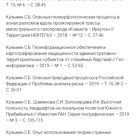
Т. 15, № 6. – С. 28-45.
Кузьмин С.Б. Опасные геоморфологические процессы в
зонах разломов вдоль проектируемой трассы
магистрального газопровода «Ковыкта – Иркутск» //
Территория НЕФТЕГАЗ. – 2018. – № 12. – С. 27-46.
Кузьмин C.Б. Геоинформационное обеспечение и
картографирование защищенности административно-
территориальных субъектов от стихийных бедствий // Гео-
информатика. – 2019. – № 1. – С. 52-65.
Кузьмин С.Б. Опасные природные процессы в Российской
Федерации // Проблемы анализа риска. – 2019. – Т. 16, № 2. –
С. 26-51.
Кузьмин С.Б., Шаманова С.И., Белозерцева И.А. Высотная
поясность ландшафтов на локальном полигоне Южного
Прибайкалья // Известия РАН. Серия географическая. – 2019.
– № 3. – С. 105-115.
Кузьмин С.Б. Опыт использования теории странных