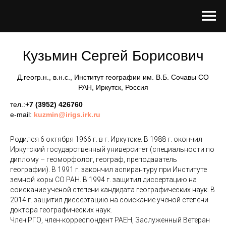
Кузьмин Сергей Борисович
Д.геогр.н., в.н.с., Институт географии им. В.Б. Сочавы СО
РАН, Иркутск, Россия
тел.:
+7 (3952) 426760
e-mail:
kuzmin@irigs.irk.ru
Родился 6 октября 1966 г. в г. Иркутске. В 1988 г. окончил
Иркутский государственный университет (специальности по
диплому – геоморфолог, географ, преподаватель
географии). В 1991 г. закончил аспирантуру при Институте
земной коры СО РАН. В 1994 г. защитил диссертацию на
соискание ученой степени кандидата географических наук. В
2014 г. защитил диссертацию на соискание ученой степени
доктора географических наук.
Член РГО, член-корреспондент РАЕН, Заслуженный Ветеран