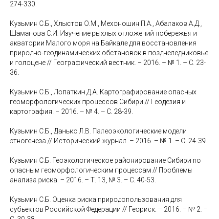
274-330.
Кузьмин С.Б., Хлыстов О.М., Мехоношин П.А., Абалаков А.Д.,
Шаманова С.И. Изучение рыхлых отложений побережья и
акватории Малого моря на Байкале для восстановления
природно-геодинамических обстановок в позднеледниковье
и голоцене // Географический вестник. – 2016. – № 1. – С. 23-
36.
Кузьмин С.Б., Лопаткин Д.А. Картографирование опасных
геоморфологических процессов Сибири // Геодезия и
картография. – 2016. – № 4. – С. 28-39.
Кузьмин С.Б., Данько Л.В. Палеоэкологические модели
этногенеза // Исторический журнал. – 2016. – № 1. – С. 24-39.
Кузьмин С.Б. Геоэкологическое районирование Сибири по
опасным геоморфологическим процессам // Проблемы
анализа риска. – 2016. – Т. 13, № 3. – С. 40-53.
Кузьмин С.Б. Оценка риска природопользования для
субъектов Российской Федерации // Геориск. – 2016. – № 2. –